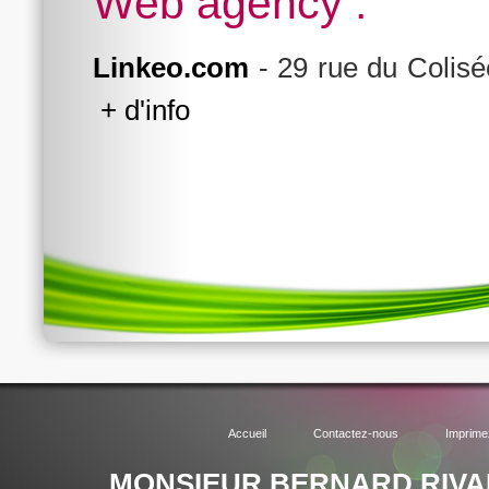
Web agency :
Linkeo.com
- 29 rue du Colisé
+ d'info
Création de site Internet
et direction artistique de projets.
Référencement naturel
pour faire apparaître vos pages web dans les rés
Référencement payant
pour faire apparaître rapidement votre site dans 
Demande de devis
: comparez les offres des professionnels.
Accueil
Contactez-nous
Imprime
MONSIEUR BERNARD RIVA